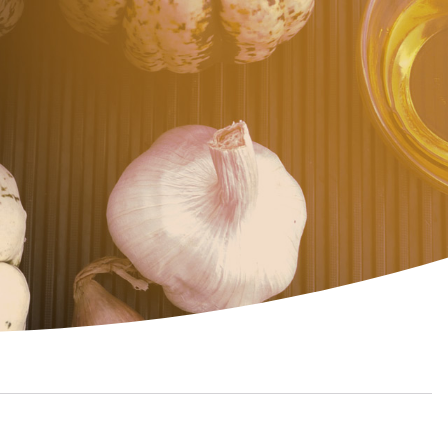
CTUALITÉS
CAMPAGNES -
ARTICLES
TUCES ET ACTUALITÉS
"PAGE SANTÉ" NOUVELLISTE
#60' POUR TOI
#PARLONS5SAVEURS