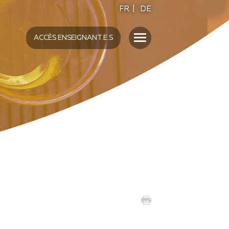
FR
|
DE
ACCÈS ENSEIGNANT.E.S
ENSEIGNANT.E.S
UMAMI
S
INTERVENTION EN
ÉTABLISSEMENT
SENSO5 DANS LES ÉCOLES
FORMATION "ECOLE"
MATÉRIEL DIDACTIQUE SENSO5
ACTIVITÉS AUTOUR DES
FONTAINES