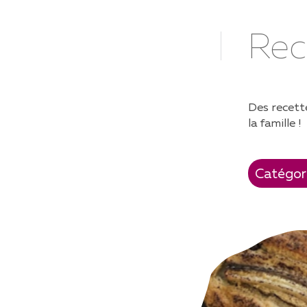
SENIORS
F
Rec
PRÉSENTATION DU PROJET
TR
RECOMMANDATIONS
AC
NUTRITIONNELLES POUR LES
CR
PERSONNES ÂGÉES
Des recette
DO
FORMATIONS ET
IN
la famille !
CONFÉRENCES
RE
RECETTES
AUTONOMIE EN CUISINE /
ASTUCES PRATIQUES
TESTER SES SENS
ASTUCES AUTOUR DES 5 SENS
CAPSULES VIDÉOS
BROCHURE "ASSIETTE &
BASKETS"