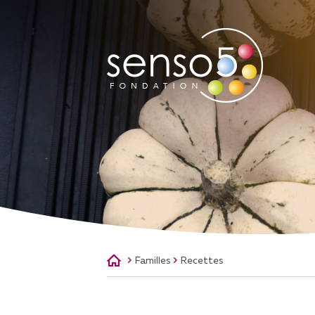
QUI SOMMES-NOUS
A
NOTRE MISSION
AS
NOTRE HISTOIRE
NOTRE ÉQUIPE
CONSEIL DE FONDATION
SOUTENIR LA FONDATION
Familles
Recettes