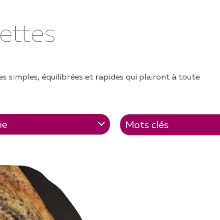
AMILLES
ettes
UCS ET ASTUCES
TIVITÉS AVEC LES ENFANTS
ÈCHES ET UAPE
s simples, équilibrées et rapides qui plairont à toute
CUMENTS ET
FORMATIONS
CETTES