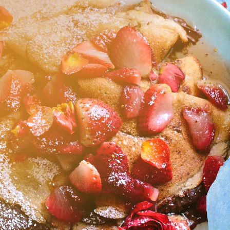
CTUALITÉS
CAMPAGNES -
ARTICLES
TUCES ET ACTUALITÉS
"PAGE SANTÉ" NOUVELLISTE
#60' POUR TOI
#PARLONS5SAVEURS