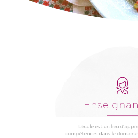
SENIORS
F
PRÉSENTATION DU PROJET
TR
RECOMMANDATIONS
AC
NUTRITIONNELLES POUR LES
CR
PERSONNES ÂGÉES
DO
FORMATIONS ET
IN
CONFÉRENCES
RE
RECETTES
AUTONOMIE EN CUISINE /
ASTUCES PRATIQUES
TESTER SES SENS
ASTUCES AUTOUR DES 5 SENS
Enseignan
CAPSULES VIDÉOS
BROCHURE "ASSIETTE &
BASKETS"
L'école est un lieu d’app
compétences dans le domaine 