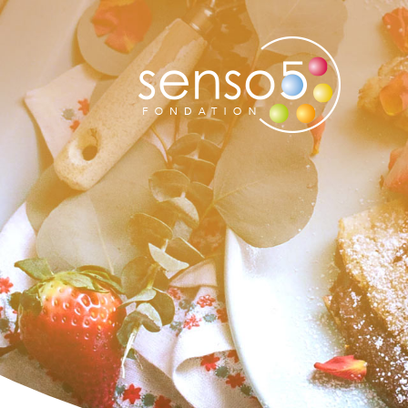
QUI SOMMES-NOUS
A
NOTRE MISSION
AS
NOTRE HISTOIRE
NOTRE ÉQUIPE
CONSEIL DE FONDATION
SOUTENIR LA FONDATION