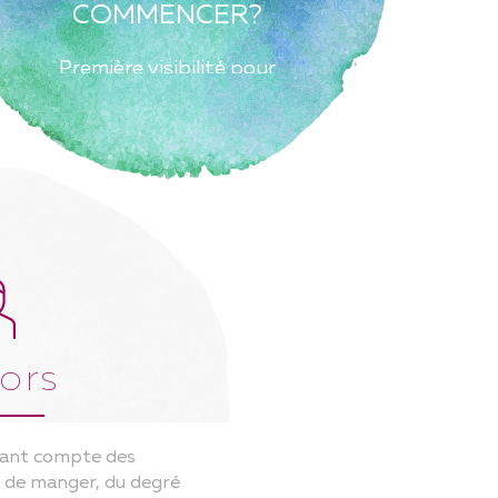
COMMENCER?
Première visibilité pour
UMAMI!Première visibilité
pour UMAMI!Première
visibilité pour UMAMI!
ors
tenant compte des
r de manger, du degré