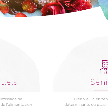
AMILLES
UCS ET ASTUCES
TIVITÉS AVEC LES ENFANTS
ÈCHES ET UAPE
CUMENTS ET
FORMATIONS
CETTES
t.e.s
Séni
rentissage de
Bien vieillir, en 
de l’alimentation
déterminants du plaisi