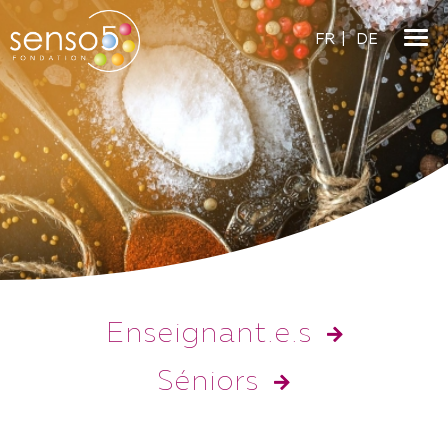
FR
|
DE
Enseignant.e.s
Séniors