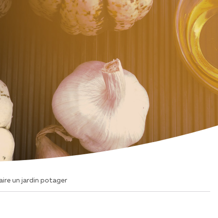
CTUALITÉS
CAMPAGNES -
ARTICLES
TUCES ET ACTUALITÉS
"PAGE SANTÉ" NOUVELLISTE
#60' POUR TOI
#PARLONS5SAVEURS
aire un jardin potager