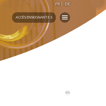
FR
|
DE
ACCÈS ENSEIGNANT.E.S
ENSEIGNANT.E.S
UMAMI
S
INTERVENTION EN
ÉTABLISSEMENT
SENSO5 DANS LES ÉCOLES
FORMATION "ECOLE"
MATÉRIEL DIDACTIQUE SENSO5
ACTIVITÉS AUTOUR DES
FONTAINES