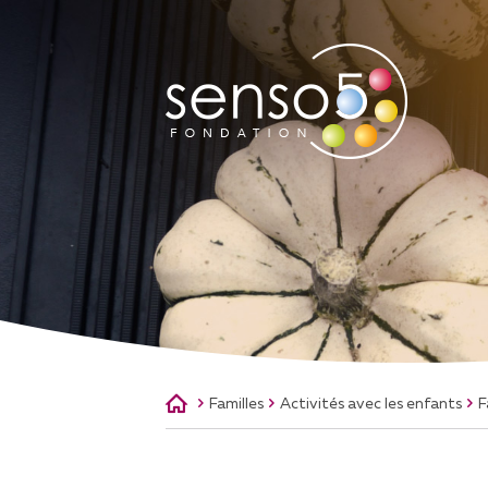
QUI SOMMES-NOUS
A
NOTRE MISSION
AS
NOTRE HISTOIRE
NOTRE ÉQUIPE
CONSEIL DE FONDATION
SOUTENIR LA FONDATION
Familles
Activités avec les enfants
F