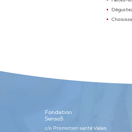
Faites-lu
Dégustez 
Choisisse
Fondation
Senso5
c/o Promotion santé Valais