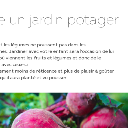
AMILLES
re un jardin potager
UCS ET ASTUCES
TIVITÉS AVEC LES ENFANTS
ÈCHES ET UAPE
et les légumes ne poussent pas dans les
CUMENTS ET
FORMATIONS
s. Jardiner avec votre enfant sera l’occasion de lui
ù viennent les fruits et légumes et donc de le
CETTES
 avec ceux-ci.
lement moins de réticence et plus de plaisir à goûter
qu’il aura planté et vu pousser.