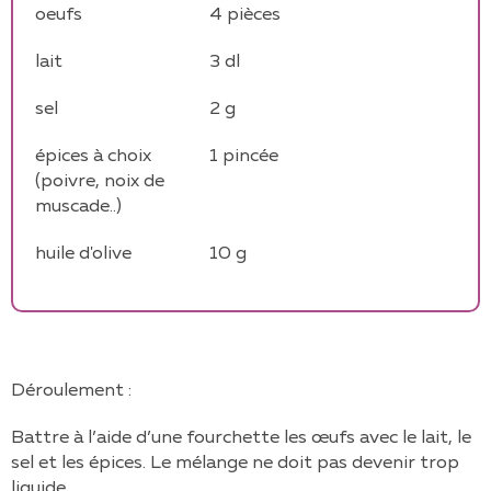
oeufs
4
pièces
lait
3
dl
sel
2
g
épices à choix
1
pincée
(poivre, noix de
muscade..)
huile d'olive
10
g
Déroulement :
Battre à l’aide d’une fourchette les œufs avec le lait, le
sel et les épices. Le mélange ne doit pas devenir trop
liquide.