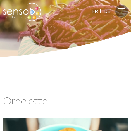
FR
|
DE
Omelette