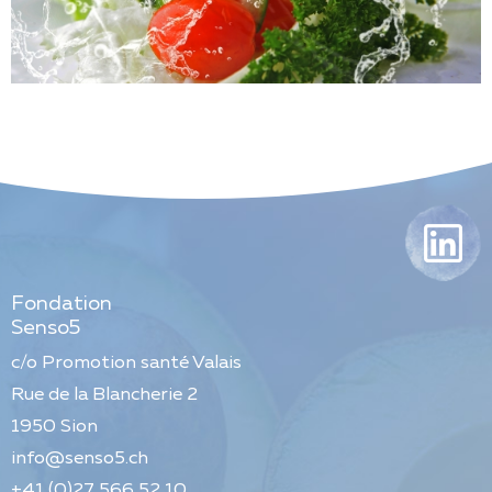
Fondation
Senso5
c/o Promotion santé Valais
Rue de la Blancherie 2
1950
Sion
info@senso5.ch
+41 (0)27 566 52 10