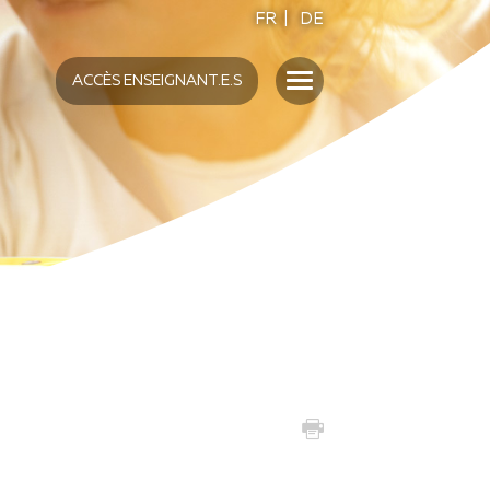
FR
|
DE
ACCÈS ENSEIGNANT.E.S
ENSEIGNANT.E.S
UMAMI
S
INTERVENTION EN
ÉTABLISSEMENT
SENSO5 DANS LES ÉCOLES
FORMATION "ECOLE"
MATÉRIEL DIDACTIQUE SENSO5
ACTIVITÉS AUTOUR DES
FONTAINES