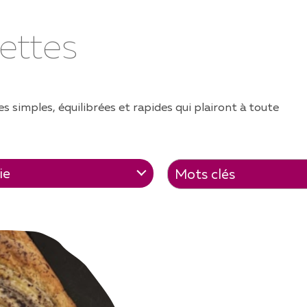
AMILLES
ettes
UCS ET ASTUCES
TIVITÉS AVEC LES ENFANTS
ÈCHES ET UAPE
s simples, équilibrées et rapides qui plairont à toute
CUMENTS ET
FORMATIONS
CETTES