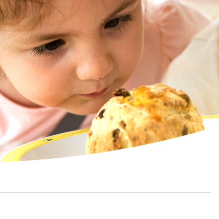
CTUALITÉS
CAMPAGNES -
ARTICLES
TUCES ET ACTUALITÉS
"PAGE SANTÉ" NOUVELLISTE
#60' POUR TOI
#PARLONS5SAVEURS