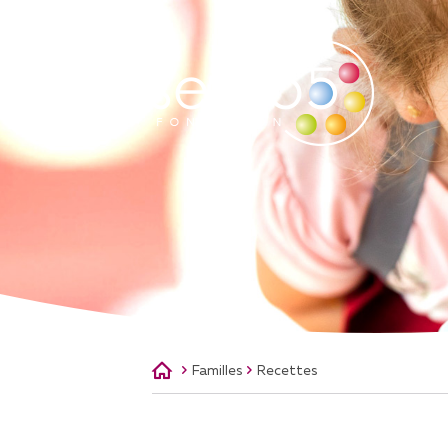
QUI SOMMES-NOUS
A
NOTRE MISSION
AS
NOTRE HISTOIRE
NOTRE ÉQUIPE
CONSEIL DE FONDATION
SOUTENIR LA FONDATION
Familles
Recettes