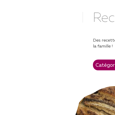
SENIORS
F
Rec
PRÉSENTATION DU PROJET
TR
RECOMMANDATIONS
AC
NUTRITIONNELLES POUR LES
CR
PERSONNES ÂGÉES
Des recette
DO
FORMATIONS ET
IN
la famille !
CONFÉRENCES
RE
RECETTES
AUTONOMIE EN CUISINE /
ASTUCES PRATIQUES
TESTER SES SENS
ASTUCES AUTOUR DES 5 SENS
CAPSULES VIDÉOS
BROCHURE "ASSIETTE &
BASKETS"