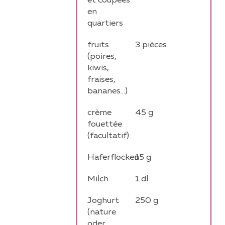
et coupées
en
quartiers
fruits
3
pièces
(poires,
kiwis,
fraises,
bananes...)
crème
45
g
fouettée
(facultatif)
Haferflocken
15
g
Milch
1
dl
Joghurt
250
g
(nature
oder