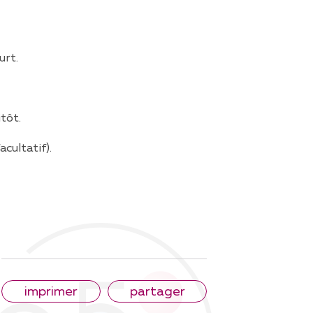
urt.
tôt.
acultatif).
imprimer
partager