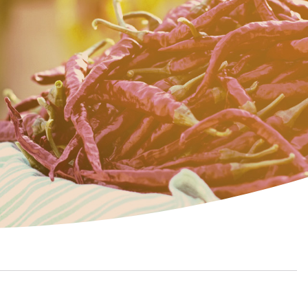
CTUALITÉS
CAMPAGNES -
ARTICLES
TUCES ET ACTUALITÉS
"PAGE SANTÉ" NOUVELLISTE
#60' POUR TOI
#PARLONS5SAVEURS