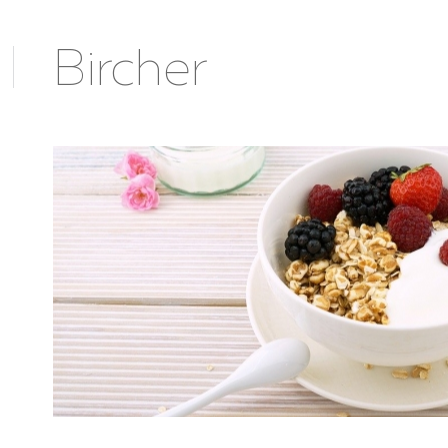
AMILLES
Bircher
UCS ET ASTUCES
TIVITÉS AVEC LES ENFANTS
ÈCHES ET UAPE
CUMENTS ET
FORMATIONS
CETTES