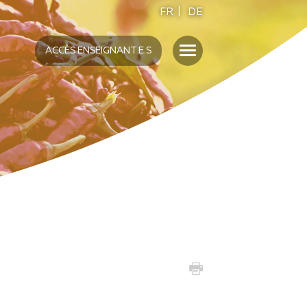
FR
|
DE
ACCÈS ENSEIGNANT.E.S
ENSEIGNANT.E.S
UMAMI
S
INTERVENTION EN
ÉTABLISSEMENT
SENSO5 DANS LES ÉCOLES
FORMATION "ECOLE"
MATÉRIEL DIDACTIQUE SENSO5
ACTIVITÉS AUTOUR DES
FONTAINES