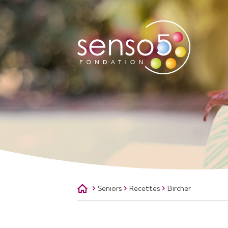
QUI SOMMES-NOUS
A
NOTRE MISSION
AS
NOTRE HISTOIRE
NOTRE ÉQUIPE
CONSEIL DE FONDATION
SOUTENIR LA FONDATION
Seniors
Recettes
Bircher