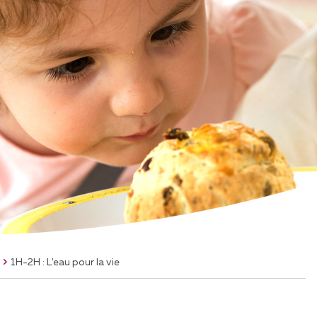
KTUALITÄT
CAMPAGNES -
ARTICLES
WS
"PAGE SANTÉ" NOUVELLISTE
60' FÜR DICH
#PARLONS5SAVEURS
1H-2H : L'eau pour la vie