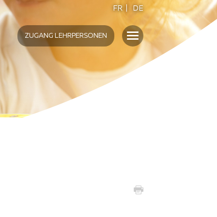
FR
|
DE
ZUGANG LEHRPERSONEN
SCHULE
UMAMI
S
INTERVENTION EN
ÉTABLISSEMENT
DAS SCHULPROJEKT SENSO5
FORMATION "ECOLE"
BILDUNGSMATERIALIEN VON
SENSO5
ACTIVITÉS AUTOUR DES
FONTAINES