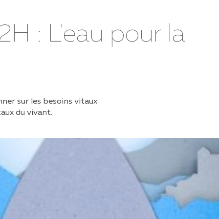
MILIE
2H : L'eau pour la
PPS UND TRICKS
TIVITÄTEN MIT KINDERN
ÈCHES ET UAPE
TERLAGEN UND
TERRESANTE LINKS
ner sur les besoins vitaux
CETTES
ux du vivant.