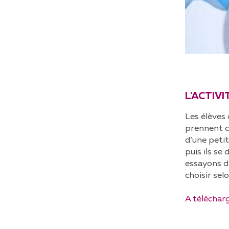
L'ACTIVI
Les élèves
prennent co
d’une petit
puis ils se
essayons d’
choisir sel
A télécharg