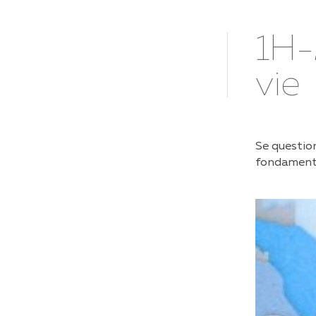
SENIOREN
FA
1H-
VORSTELLUNG DES PROJEKTES
TI
vie
RECOMMANDATIONS
AK
NUTRITIONNELLES POUR LES
CR
PERSONNES ÂGÉES
UN
SCHULUNG ÄLTERE MENSCHEN
IN
Se question
REZEPTE
RE
fondamenta
SELBSTÄNDIGKEIT IN DER
KÜCHE / PRAKTISCHE TIPPS
DIE EIGENEN SINNE TESTEN
TIPPS RUND UM DIE SINNE
VIDEOCLIPS
BROSCHÜRE "ERNÄHRUNG UNE
BEWEGUNG"