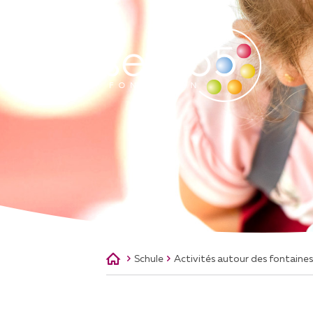
ÜBER UNS
A
LEITBILD
NE
UNSERE GESCHICHTE
WER SIND WIR ?
STIFUNGSRAT
UNTERSTÜTZUNG DER
Schule
Activités autour des fontaines
STIFTUNG