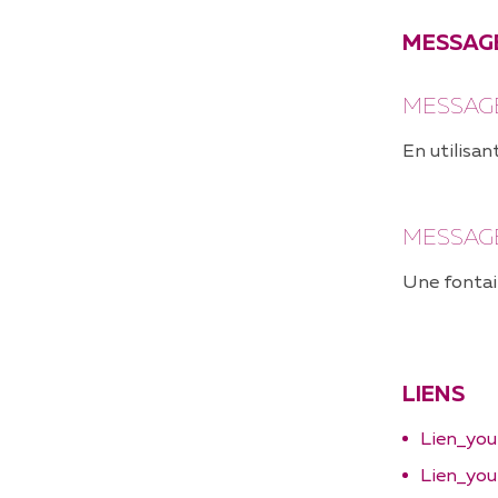
MESSAGE
MESSAGE
En utilisan
MESSAG
Une fontain
LIENS
Lien_you
Lien_yo